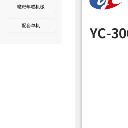
糍粑年糕机械
配套单机